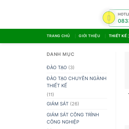
Skip
to
HOTL
content
083
TRANG CHỦ
GIỚI THIỆU
THIẾT KẾ
DANH MỤC
ĐÀO TẠO
(3)
ĐÀO TẠO CHUYÊN NGÀNH
THIẾT KẾ
(11)
GIÁM SÁT
(26)
GIÁM SÁT CÔNG TRÌNH
CÔNG NGHIỆP