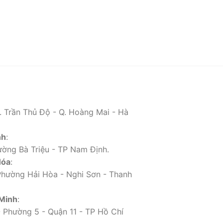
 Trần Thủ Độ - Q. Hoàng Mai - Hà
nh
:
ờng Bà Triệu - TP Nam Định.
Hóa
:
Phường Hải Hòa - Nghi Sơn - Thanh
Minh
:
 Phường 5 - Quận 11 - TP Hồ Chí