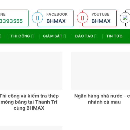
INE
FACEBOOK
YOUTUBE
3393555
BHMAX
BHMAX
THI CÔNG
GIÁM SÁT
ĐÀO TẠO
TIN TỨC
Thi công và kiểm tra thép
Ngân hàng nhà nước – c
móng băng tại Thanh Trì
nhánh cà mau
cùng BHMAX