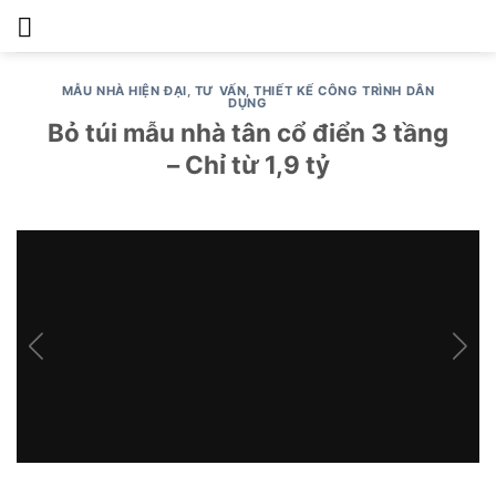
Skip
to
content
MẪU NHÀ HIỆN ĐẠI
,
TƯ VẤN, THIẾT KẾ CÔNG TRÌNH DÂN
DỤNG
Bỏ túi mẫu nhà tân cổ điển 3 tầng
– Chỉ từ 1,9 tỷ