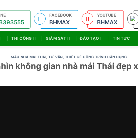
INE
FACEBOOK
YOUTUBE
3393555
BHMAX
BHMAX
THI CÔNG
GIÁM SÁT
ĐÀO TẠO
TIN TỨC
MẪU NHÀ MÁI THÁI
,
TƯ VẤN, THIẾT KẾ CÔNG TRÌNH DÂN DỤNG
ìn không gian nhà mái Thái đẹp x